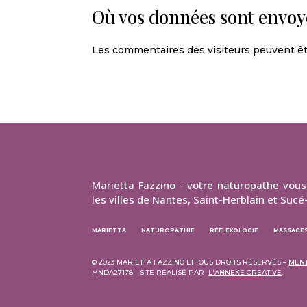
Où vos données sont envoy
Les commentaires des visiteurs peuvent êtr
Marietta Fazzino - votre naturopathe vou
les villes de Nantes, Saint-Herblain et Sucé
MARIETTA
NATUROPATHIE
RÉFLEXOLOGIE
MASSAGES
© 2023 MARIETTA FAZZINO EI TOUS DROITS RÉSERVÉS –
MENT
MNDA27178 - SITE RÉALISÉ PAR
L'ANNEXE CREATIVE
.