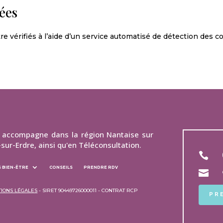
ées
e vérifiés à l’aide d’un service automatisé de détection des 
s accompagne dans la région Nantaise sur
-sur-Erdre, ainsi qu'en Téléconsultation.

 BIEN-ÊTRE
CONSEILS
PRENDRE RDV

IONS LÉGALES
- SIRET 90449726000011 - CONTRAT RCP
PR